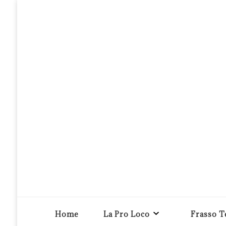
Pro loco Frasso Telesino APS
Home
La Pro Loco
Frasso T