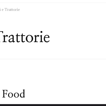
i e Trattorie
Trattorie
 Food