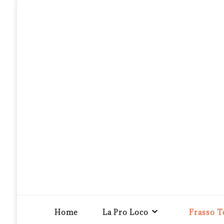
Pro loco Frasso Telesino APS
Home
La Pro Loco
Frasso T