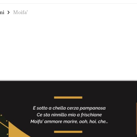
ni
Moifa’