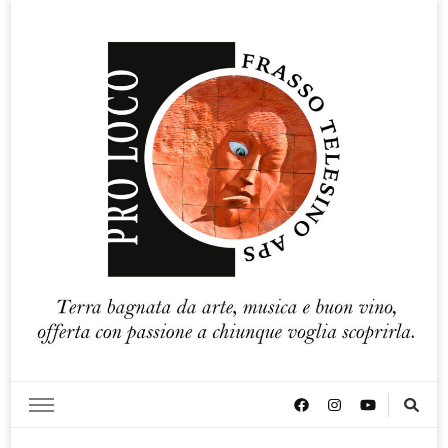
Pro loco Frasso Telesino APS