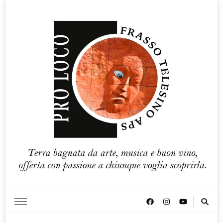
Pro loco Frasso Telesino APS