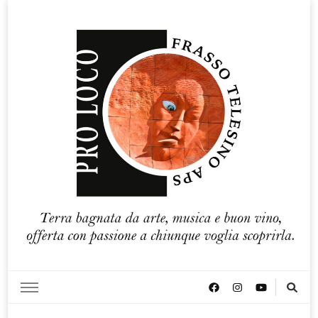
Pro loco Frasso Telesino APS