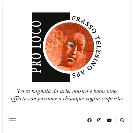
Pro loco Frasso Telesino APS