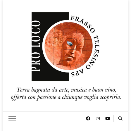
Pro loco Frasso Telesino APS