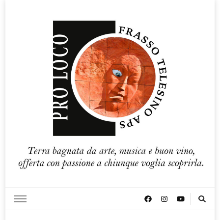
Pro loco Frasso Telesino APS