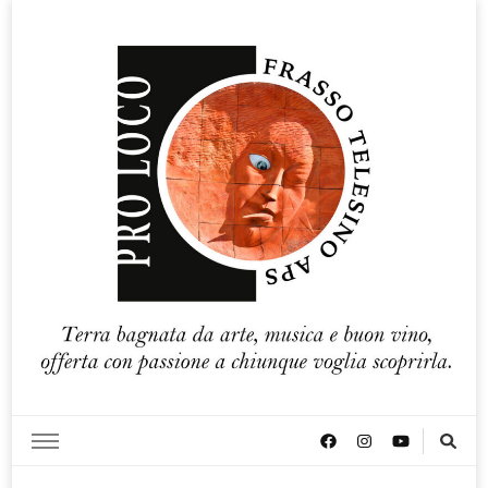
Pro loco Frasso Telesino APS