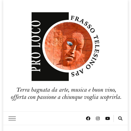
Pro loco Frasso Telesino APS