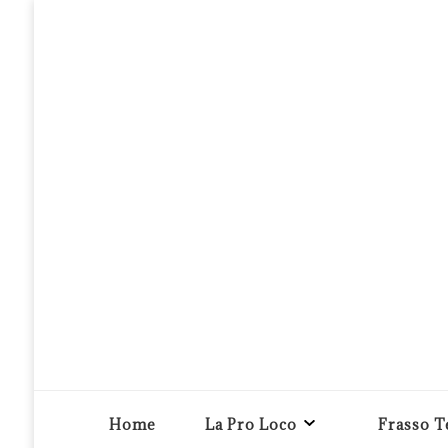
Pro loco Frasso Telesino APS
Home
La Pro Loco
Frasso T