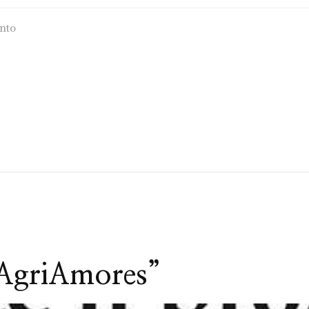
nto
“AgriAmores”