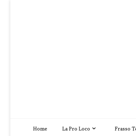
Pro loco Frasso Telesino APS
Home
La Pro Loco
Frasso T