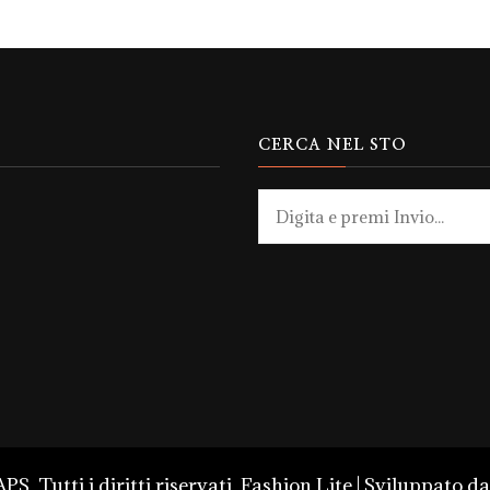
CERCA NEL STO
Cerchi
qualcosa?
 APS
. Tutti i diritti riservati.
Fashion Lite | Sviluppato d