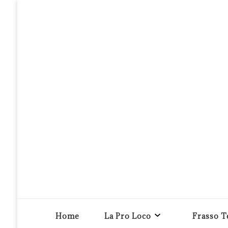
Pro loco Frasso Telesino APS
Home
La Pro Loco
Frasso T