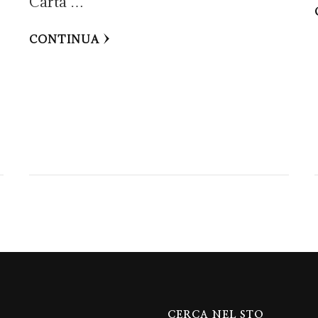
Carta …
CONTINUA
CERCA NEL STO