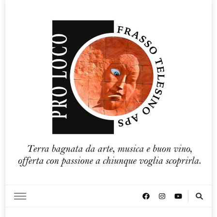
Pro loco Frasso Telesino APS