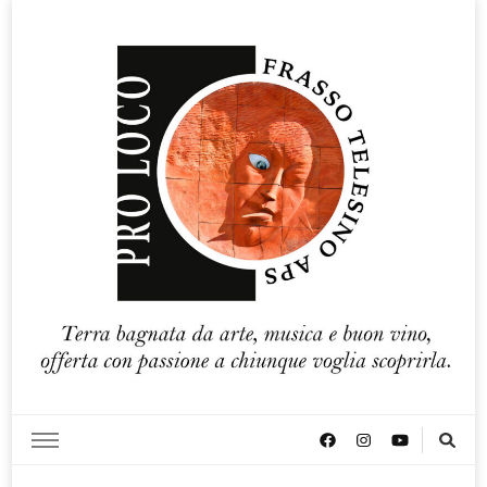
Pro loco Frasso Telesino APS