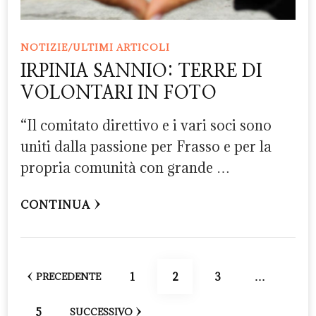
NOTIZIE/ULTIMI ARTICOLI
IRPINIA SANNIO: TERRE DI
VOLONTARI IN FOTO
“Il comitato direttivo e i vari soci sono
uniti dalla passione per Frasso e per la
propria comunità con grande …
CONTINUA
Paginazione
PAGINA
PAGINA
PAGINA
1
2
3
…
PRECEDENTE
degli
PAGINA
5
SUCCESSIVO