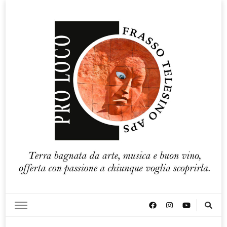
Pro loco Frasso Telesino APS